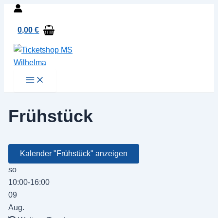
Zum
Inhalt
0,00
€
springen
Main
Menu
Frühstück
Kalender "Frühstück" anzeigen
so
10:00-16:00
09
Aug.